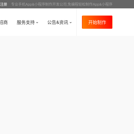
注册
专业手机App&小程序制作开发公司,免编程轻松制作App&小程序
招商
服务支持
公告&资讯
开始制作