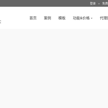
登录
●
免费
首页
案例
模板
功能&价格
代理
3