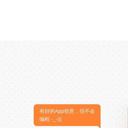
有好的App创意，但不会
编程 -_-|||