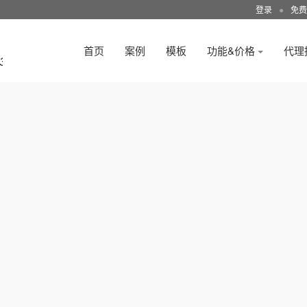
登录
●
免费
首页
案例
模板
功能&价格
代理
3