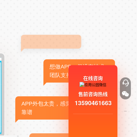
想做APP，但没有技术
团队支持
在线咨询
售前咨询热线
13590461663
APP外包太贵，感觉不
靠谱