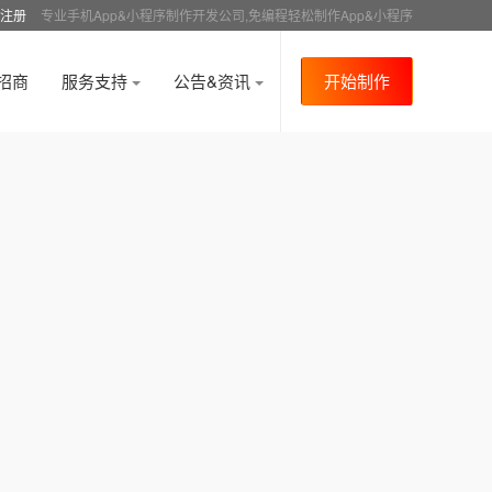
注册
专业手机App&小程序制作开发公司,免编程轻松制作App&小程序
招商
服务支持
公告&资讯
开始制作