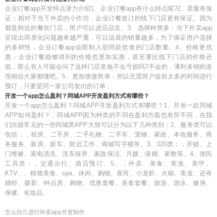
企业订餐app开发特点潜力介绍1、企业订餐app有什么特点呢?2、质量有保
证：相对于当下外卖的小作坊，企业订餐签订的线下门店更有保证。因为
都是附近的餐饮门店，用户可以进店品尝。3、选择种类多：当下外卖app
呈现出同质化问题越来越严重，可以说谁的销量越多，为了保证用户选择
的多样性，企业订餐app会限制入驻同款饮食的门店数量。4、价格更优
惠：企业订餐能够得到的价格也更加实惠，甚至要比线下门店的价格还
低，那么有人可能会问了这样门店老板不会亏损吗?不会的，薄利多销的道
理相信大家都懂吧。5、更加便捷简单：所以无需用户提前太多的时间进行
预订，只要是同一家公司发出的订单，
开发一个app怎么盈利？同城APP开发盈利方式有哪些？
开发一个app怎么盈利？同城APP开发盈利方式有哪些？1、开发一款同城
APP如何盈利？，同城APP因为种类的不同在盈利方面也有所不同，在我
们比较常见的一些同城类APP大致可以分为以下几种类别：2、服务类可以
包括：，租房、二手房、二手礼物、二手车、宠物、家政、本地服务、商
务服务、新房、新车、附近工作、商铺写字楼等。3、020类：，开锁、上
门维修、家电清洗、洗车保养、家政保洁、月嫂、保姆、家教等。4、便民
工具类：，交通出行、酒店预订、5、，外卖、美食、美发、美甲、
KTV、、精致美食、spa、休闲、购物、夜宵、小龙虾、火锅、美发、还有
婚纱、摄影、钟点房、购物、优惠套餐、美食套餐、旅游、游泳、健身、
保健、化妆品、
怎么自己进行外卖app开发制作