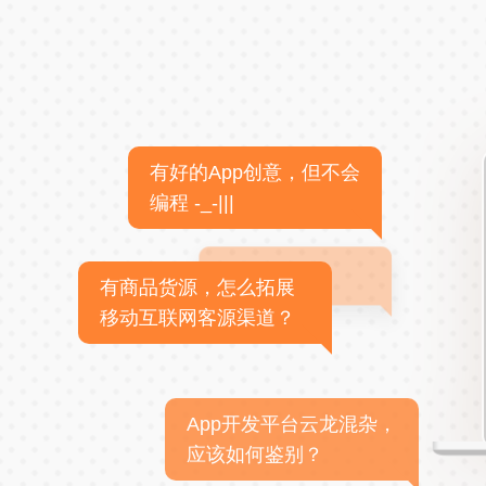
有好的App创意，但不会
编程 -_-|||
有商品货源，怎么拓展
移动互联网客源渠道？
App开发平台云龙混杂，
应该如何鉴别？