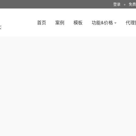
登录
●
免费
首页
案例
模板
功能&价格
代理
3