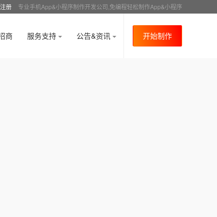
注册
专业手机App&小程序制作开发公司,免编程轻松制作App&小程序
招商
服务支持
公告&资讯
开始制作