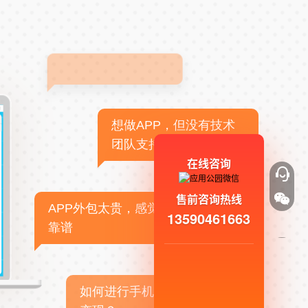
想做APP，但没有技术
团队支持
在线咨询
售前咨询热线
APP外包太贵，感觉不
13590461663
靠谱
如何进行手机APP商业