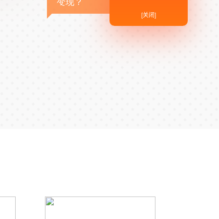
变现？
[关闭]