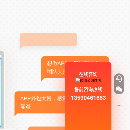
想做APP，但没有技术
团队支持
在线咨询
售前咨询热线
13590461663
APP外包太贵，感觉不
靠谱