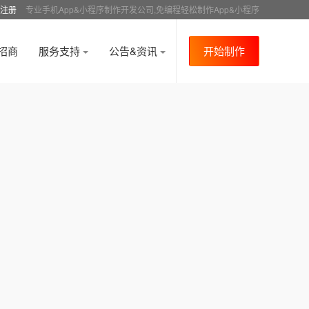
注册
专业手机App&小程序制作开发公司,免编程轻松制作App&小程序
招商
服务支持
公告&资讯
开始制作