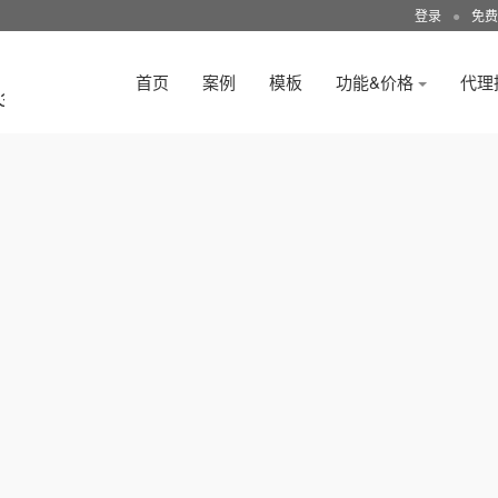
登录
●
免费
首页
案例
模板
功能&价格
代理
3