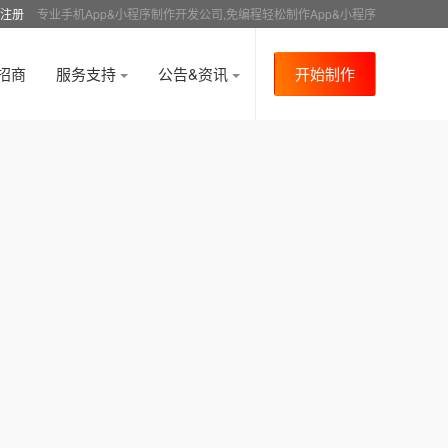
注册
专业手机App&小程序制作开发公司,免编程轻松制作App&小程序
招商
服务支持
公告&资讯
开始制作