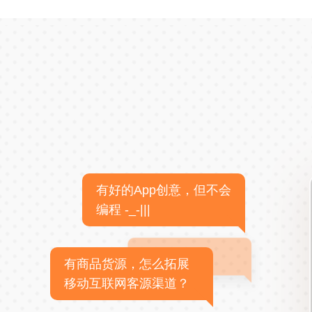
有好的App创意，但不会
编程 -_-|||
有商品货源，怎么拓展
移动互联网客源渠道？