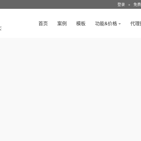
登录
●
免费
首页
案例
模板
功能&价格
代理
3