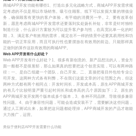
商城APP开发功能有哪些1、打造出多元化战略方式，商城APP开发需求规
定考虑的不仅是用以市场销售。吸引住顾客。线下可以发掘大量的增值业
务，确保顾客有更快的客户体验，有平稳的消費另一半。2、要有改革创
新，愿意考虑商城APP开发需求还要落到实处扬长补短，非常是针对独特
制造行业，什么设计方案较为可以提升客户参与性，在高宽比单一化的时
期，3、满足客户有效用的需求，规定在不一样的情景中还要其易用性和功
能的一切正常应用，而且可执行性也要摆放在有效用的前边。只能那样真
正做到的算作这款有效用的商城APP。
Web APP开发有什么好处？
Web APP开发有什么好处？1、很多有新创意的、新产品想法的人，资金方
面一般都不是很葱郁，那么如果真的想要把这个创意实现，可以有两种路
径：一、是自己组建一个团队，自己开发。二、直接把项目外包给专业公
司开发。这两种方式各有利弊，不在我们这篇文章的讨论范围之内，但这
两种方式都有两个相同点：开发时间长，开发成本高，原生APP商城开发
的有几个比较明显严重引起时间长和成本高的几个原因如下：2、原生的
APP商城开发开发两个版本或多个版本，3、各种不同品牌、导致很多兼容
性问题。4、由于兼容性问题，可能会造成安装不了，需要解决这些问题，
通过人工测试出来，如果把这问题都处理掉，APP商城开发的产品才敢能
大力推广，运营。
类似于便利店APP开发需要什么功能