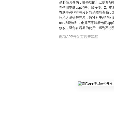
是必须具备的，哪些功能可以提升AP
在使用电商app起来更加方便。2、
有助于APP在开发过程的流程舒畅，
技术人员进行开发，通过对于APP
app功能检测，也并不意味着电商a
修改，避免在后期的使用中遇到不必要
电商APP开发有哪些流程