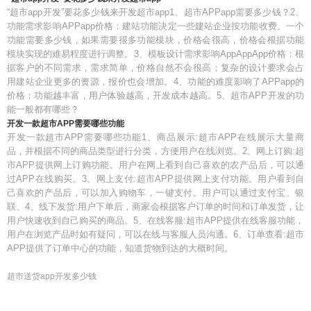
“超市app开发”要花多少钱来开发超市app1、超市APPapp需要多少钱？2、
功能需求影响APPapp价格：建站功能决定一些建站企业按功能收费。一个
功能需要多少钱，如果需要很多功能模块，价格会很高，价格会根据功能
模块实现的难易程度进行调整。3、模板设计需求影响AppAppApp价格：根
据客户的不同需求，需求简单，价格自然不会很高；复杂的设计要求会占
用建站企业更多的资源，报价也会增加。4、功能的难度影响了APPapp的
价格：功能越丰富，用户体验越高，开发成本越高。5、超市APP开发的功
能一般都有哪些？
开发一款超市APP需要哪些功能
开发一款超市APP需要哪些功能1、商品展示:超市APP在线展示大量商
品，并根据不同的商品类型进行分类，方便用户在线浏览。2、网上订购:超
市APP提供网上订购功能。用户在网上看到自己喜欢的农产品后，可以通
过APP在线购买。3、网上支付:超市APP提供网上支付功能。用户看到自
己喜欢的产品后，可以加入购物车，一键支付。用户可以通过支付宝、银
联、4、线下发货:用户下单后，商家会根据客户订单的时间和订单发货，让
用户快速收到自己购买的商品。5、在线客服:超市APP提供在线客服功能，
用户在浏览产品时如有疑问，可以在线与客服人员沟通。6、订单查看:超市
APP提供了订单中心的功能，知道货物到达的大概时间。
超市送货app开发多少钱