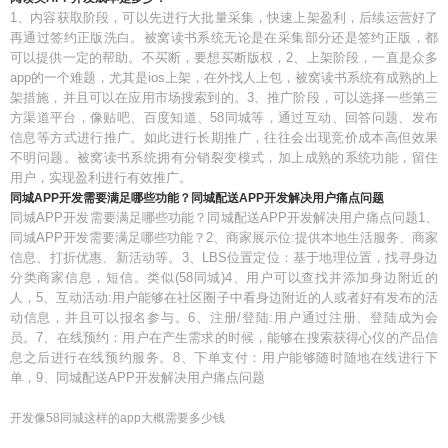
1、内容获取阶段，可以先进行大批量采集，快速上架盈利，后续运营好了
再通过签约正版洗白。被窝读书系统无论是在采集部分还是签约正版，都
可以提供一定的帮助。不买断，要想买断版权，2、上架阶段，一直是众多
app的一个难题，尤其是ios上架，在外找人上包，被窝读书系统有成熟的上
架措施，并且可以在应用市场搜索到的。3、推广阶段，可以选择一些第三
方渠道平台，像贴吧、百度知道、58同城等，通过互动、回答问题、发布
信息等方式进行推广。如此进行长期推广，往往会出现竞价成本高但效果
不明问题。被窝读书系统拥有分销裂变模式，加上成熟的系统功能，留住
用户，实现盈利进行有效推广。
同城APP开发需要满足哪些功能？同城配送APP开发解决用户痛点问题
同城APP开发需要满足哪些功能？同城配送APP开发解决用户痛点问题1、
同城APP开发需要满足哪些功能？2、商家展示位:提供本地生活服务、商家
信息、打折优惠、新活动等。3、LBS位置定位：基于地理位置，找寻身边
分类商家信息，短信。类似(58同城)4、用户可以查找并添加身边附近的
人，5、互动活动:用户能够在社区圈子中看身边附近的人或者好有发布的活
动信息，并且可以报名参与。6、注册/登陆:用户通过注册、登陆成为会
员。7、在线预约：用户在产生需求的时候，能够在搜索获得心仪的产品信
息之后进行在线预约服务。8、下单支付：用户能够随时随地在线进行下
单，9、同城配送APP开发解决用户痛点问题
开发像58同城这样的app大概需要多少钱