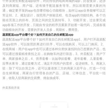
个外卖类生鲜配送app软件，对比传统的电商商城的app，比较复杂，还涉
及到商家端、用户端、还有骑手配送服务等等。所以前期需要大量的沟
通，确定要开发的app包含哪些核心功能模块，如何让app业务能够可以正
常运转。2、规划设计，按照用户体验流程、包含app的功能结构、各个功
能在页面上的排布、页面之间的交互跳转等。3、功能开发，过去要完成
app各项工作的开发，只能由专业的程序员重新开始逐一敲代码，完成各项
功能模块的开发，需要的开发人员多，周期长，费用贵。
蔬菜配送app平台哪个好？如何开发自己的生鲜配送app
蔬菜配送app平台哪个好？如何开发自己的生鲜配送app1、用户打开蔬菜配
送app软件，可以按照距离进行排序，可以在线购买，可以上门购买。2、
在线商城：用户在app中也可以通过各种分类快速找到自己想要的产品，也
可以通过搜索精准查找之后，在购物车内进行筛选，3、外卖配送：用户下
单、商家接单之后，4、营养套餐：比如孕妇套餐、老年套餐、儿童套餐、
应季水果等，通过套餐方式，满足不同用户的需求，促进销售。5、商家入
驻：除了可以自营之外，还可以邀请第三方的商家入驻平台，打造一个综
合生鲜商城，商家自行管理各自的产品、店铺、订单信息，平台统一结
算，收取入驻商家的交易费、佣金抽成等。
外卖系统开发