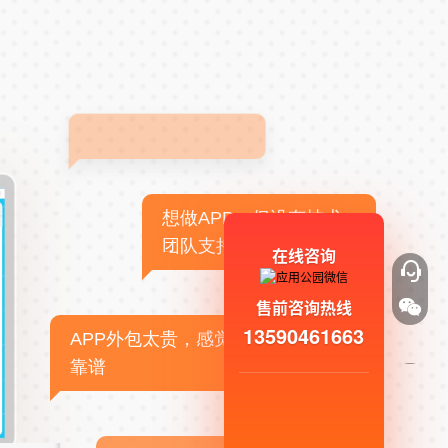
想做APP，但没有技术
团队支持
在线咨询
售前咨询热线
13590461663
APP外包太贵，感觉不
靠谱