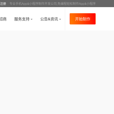
注册
专业手机App&小程序制作开发公司,免编程轻松制作App&小程序
招商
服务支持
公告&资讯
开始制作