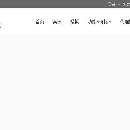
登录
●
免费
首页
案例
模板
功能&价格
代理
3