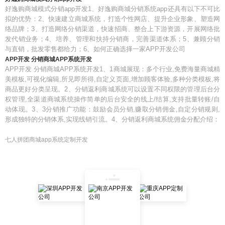
好逸购商城模式分销app开发1、好逸购商城分销系统app还具有以下不可比
拟的优势：2、快速建立商城系统，打造个性网店、提升企业形象、塑造网
络品牌；3、打造网络分销渠道，快速招商、整合上下游资源，开展网络批
发代销业务；4、培养、管理和扶持分销商，完善渠道体系；5、兼顾分销
与直销，批发零售都给力；6、如何正确选择一家APP开发公司
APP开发 分销商城APP系统开发
APP开发 分销商城APP系统开发1、1商城展现：多个行业,免费海量商城精
美模板,可视化编辑,所见即所得,自定义页面,增加顾客体验,多种分类模板,将
商品更好分类呈现。2、分销返利商城系统可以设置不同权限的管理后台分
权管理,全渠道商城系统操作简单的后台安全的线上/结算,支持批量转账/自
动体现。3、3分销推广功能：鼓励会员分销,赚取分销佣金,自定分销规则,
形成独特的分销体系,实现线销引流。4、分销返利商城系统佣金分配介绍：
七人拼团商城app系统定制开发