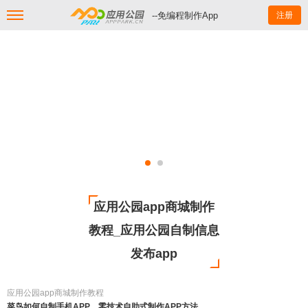
--免编程制作App
注册
应用公园app商城制作
教程_应用公园自制信息
发布app
应用公园app商城制作教程
菜鸟如何自制手机APP，零技术自助式制作APP方法