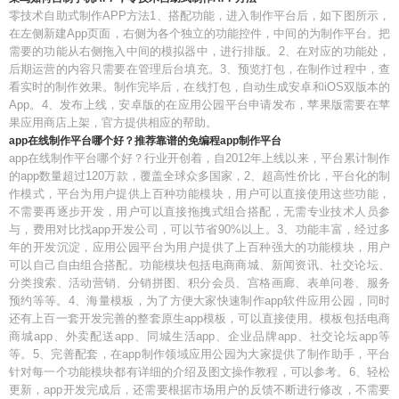
零技术自助式制作APP方法1、搭配功能，进入制作平台后，如下图所示，
在左侧新建App页面，右侧为各个独立的功能控件，中间的为制作平台。把
需要的功能从右侧拖入中间的模拟器中，进行排版。2、在对应的功能处，
后期运营的内容只需要在管理后台填充。3、预览打包，在制作过程中，查
看实时的制作效果。制作完毕后，在线打包，自动生成安卓和iOS双版本的
App。4、发布上线，安卓版的在应用公园平台申请发布，苹果版需要在苹
果应用商店上架，官方提供相应的帮助。
app在线制作平台哪个好？推荐靠谱的免编程app制作平台
app在线制作平台哪个好？行业开创着，自2012年上线以来，平台累计制作
的app数量超过120万款，覆盖全球众多国家，2、超高性价比，平台化的制
作模式，平台为用户提供上百种功能模块，用户可以直接使用这些功能，
不需要再逐步开发，用户可以直接拖拽式组合搭配，无需专业技术人员参
与，费用对比找app开发公司，可以节省90%以上。3、功能丰富，经过多
年的开发沉淀，应用公园平台为用户提供了上百种强大的功能模块，用户
可以自己自由组合搭配。功能模块包括电商商城、新闻资讯、社交论坛、
分类搜索、活动营销、分销拼图、积分会员、宫格画廊、表单问卷、服务
预约等等。4、海量模板，为了方便大家快速制作app软件应用公园，同时
还有上百一套开发完善的整套原生app模板，可以直接使用。模板包括电商
商城app、外卖配送app、同城生活app、企业品牌app、社交论坛app等
等。5、完善配套，在app制作领域应用公园为大家提供了制作助手，平台
针对每一个功能模块都有详细的介绍及图文操作教程，可以参考。6、轻松
更新，app开发完成后，还需要根据市场用户的反馈不断进行修改，不需要