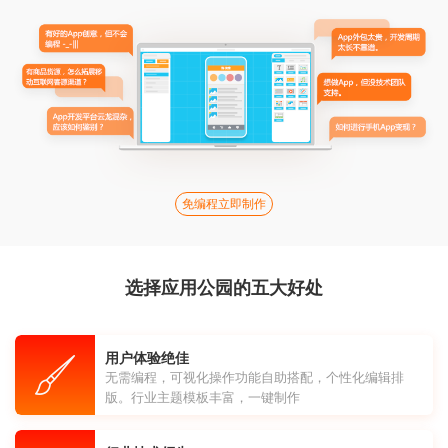
免编程立即制作
选择应用公园的五大好处
用户体验绝佳
无需编程，可视化操作功能自助搭配，个性化编辑排
版。行业主题模板丰富，一键制作