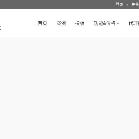
登录
●
免费
首页
案例
模板
功能&价格
代理
3