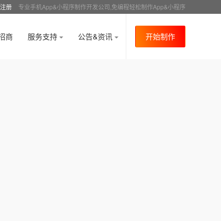
注册
专业手机App&小程序制作开发公司,免编程轻松制作App&小程序
招商
服务支持
公告&资讯
开始制作