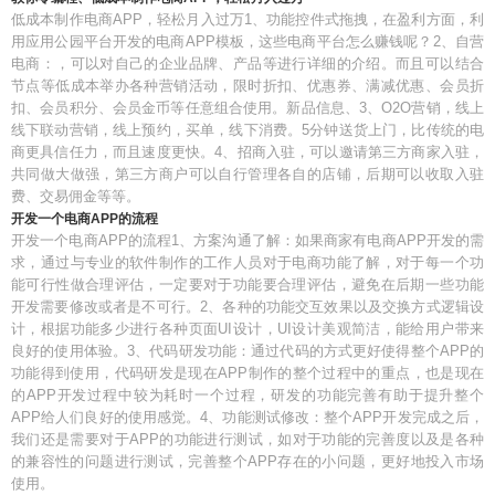
低成本制作电商APP，轻松月入过万1、功能控件式拖拽，在盈利方面，利
用应用公园平台开发的电商APP模板，这些电商平台怎么赚钱呢？2、自营
电商：，可以对自己的企业品牌、产品等进行详细的介绍。而且可以结合
节点等低成本举办各种营销活动，限时折扣、优惠券、满减优惠、会员折
扣、会员积分、会员金币等任意组合使用。新品信息、3、O2O营销，线上
线下联动营销，线上预约，买单，线下消费。5分钟送货上门，比传统的电
商更具信任力，而且速度更快。4、招商入驻，可以邀请第三方商家入驻，
共同做大做强，第三方商户可以自行管理各自的店铺，后期可以收取入驻
费、交易佣金等等。
开发一个电商APP的流程
开发一个电商APP的流程1、方案沟通了解：如果商家有电商APP开发的需
求，通过与专业的软件制作的工作人员对于电商功能了解，对于每一个功
能可行性做合理评估，一定要对于功能要合理评估，避免在后期一些功能
开发需要修改或者是不可行。2、各种的功能交互效果以及交换方式逻辑设
计，根据功能多少进行各种页面UI设计，UI设计美观简洁，能给用户带来
良好的使用体验。3、代码研发功能：通过代码的方式更好使得整个APP的
功能得到使用，代码研发是现在APP制作的整个过程中的重点，也是现在
的APP开发过程中较为耗时一个过程，研发的功能完善有助于提升整个
APP给人们良好的使用感觉。4、功能测试修改：整个APP开发完成之后，
我们还是需要对于APP的功能进行测试，如对于功能的完善度以及是各种
的兼容性的问题进行测试，完善整个APP存在的小问题，更好地投入市场
使用。