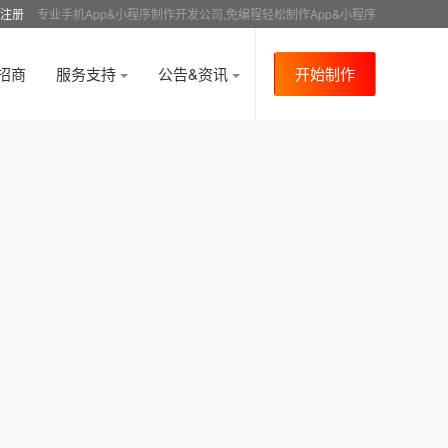
注册
专业手机App&小程序制作开发公司,免编程轻松制作App&小程序
招商
服务支持
公告&资讯
开始制作