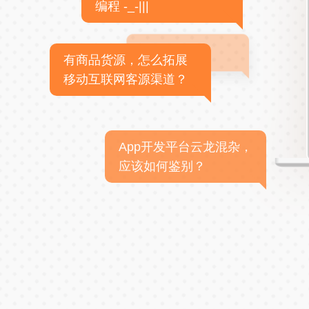
编程 -_-|||
有商品货源，怎么拓展
移动互联网客源渠道？
App开发平台云龙混杂，
应该如何鉴别？