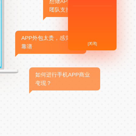
想做APP，但没有技术
团队支持
APP外包太贵，感觉不
[关闭]
靠谱
如何进行手机APP商业
变现？