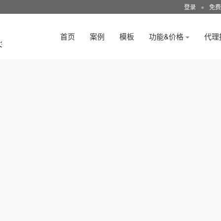
登录
●
免费
首页
案例
模板
功能&价格
代理
3