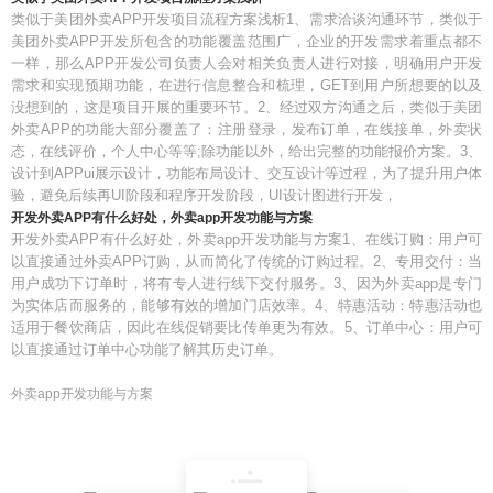
类似于美团外卖APP开发项目流程方案浅析1、需求洽谈沟通环节，类似于
美团外卖APP开发所包含的功能覆盖范围广，企业的开发需求着重点都不
一样，那么APP开发公司负责人会对相关负责人进行对接，明确用户开发
需求和实现预期功能，在进行信息整合和梳理，GET到用户所想要的以及
没想到的，这是项目开展的重要环节。2、经过双方沟通之后，类似于美团
外卖APP的功能大部分覆盖了：注册登录，发布订单，在线接单，外卖状
态，在线评价，个人中心等等;除功能以外，给出完整的功能报价方案。3、
设计到APPui展示设计，功能布局设计、交互设计等过程，为了提升用户体
验，避免后续再UI阶段和程序开发阶段，UI设计图进行开发，
开发外卖APP有什么好处，外卖app开发功能与方案
开发外卖APP有什么好处，外卖app开发功能与方案1、在线订购：用户可
以直接通过外卖APP订购，从而简化了传统的订购过程。2、专用交付：当
用户成功下订单时，将有专人进行线下交付服务。3、因为外卖app是专门
为实体店而服务的，能够有效的增加门店效率。4、特惠活动：特惠活动也
适用于餐饮商店，因此在线促销要比传单更为有效。5、订单中心：用户可
以直接通过订单中心功能了解其历史订单。
外卖app开发功能与方案