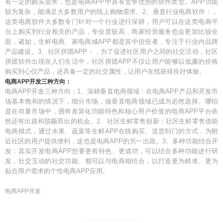
有一定的购买需求，也是电商APP中具有竞争优势的软件类型。APP功能
较为复杂，能满足大多数用户的线上购物需求。2、垂直行业电商软件：，
这类电商软件大多数专门针对一个行业进行深耕，用户可以在这类电商平
台上购买到行业相关的产品，专业度较高，商家经营服务也会更加比较全
面，诸如，生鲜电商、家电商城APP都是其中佼佼者，专注于行业内品牌
产品建设。3、社区拼团APP：，为了促进社区用户之间的社交活动，社区
拼团软件出现在人们生活中，社区拼团APP不仅让用户能够以低廉的价格
购买到心仪产品，还具备一定的社交属性，让用户在线获得良好体验。
电商APP开发三种方向：
电商APP开发三种方向：1、深耕垂直电商领域：在电商APP产品和开发市
场基本饱和的情况下，细分市场，做垂直电商领域已成为必然选择。哪怕
是在存量市场中，拥有差异化功能特色和核心用户价值的电商APP平台依
然还有出路和脱颖而出的机会。2、社区生鲜零售创新：社区生鲜零售借助
电商模式，通过水果、蔬菜等生鲜APP在线购买、送货到门的方式，为附
近社区的用户提供便利，这也是电商APP的另一出路。3、多种功能结合开
发：其实开发电商APP想要更有特色、更成功，可以结合多种功能进行研
发，社交互动的社交功能、都可以与电商相结合，以打造更为精准、更为
贴合用户需求的个性电商APP应用。
电商APP开发