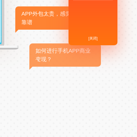
APP外包太贵，感觉不
靠谱
[关闭]
如何进行手机APP商业
变现？