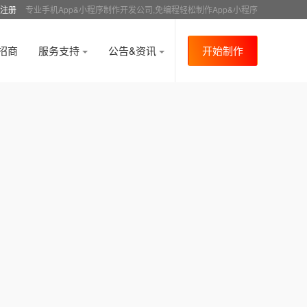
注册
专业手机App&小程序制作开发公司,免编程轻松制作App&小程序
招商
服务支持
公告&资讯
开始制作