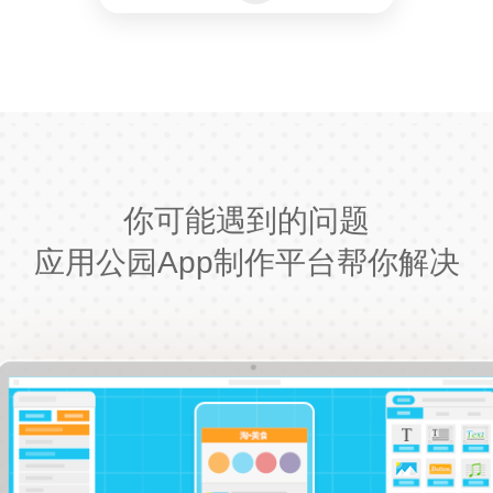
你可能遇到的问题
应用公园App制作平台帮你解决