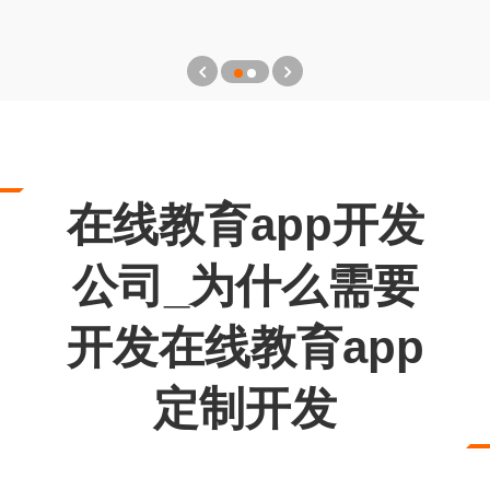
在线教育app开发
公司_为什么需要
开发在线教育app
定制开发