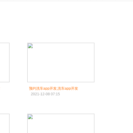
作
预约洗车app开发,洗车app开发
2021-12-08 07:15