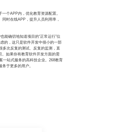
于一个APP内，优化教育资源配置。
。同时在线APP，提升人员利用率，
也能确切地知道项目的“正常运行”位
考虑的，这只是软件开发中很小的一部
过很多次反复的测试、反复的监测，直
司。如果你有教育软件开发方面的需
案一站式服务的高科技企业。268教育
服务于更多的用户。