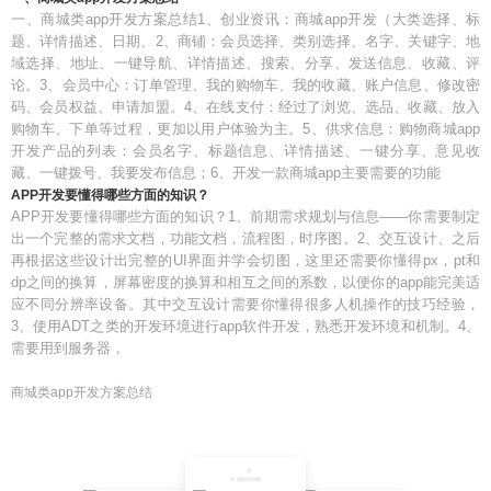
一、商城类app开发方案总结1、创业资讯：商城app开发（大类选择、标
题、详情描述、日期、2、商铺：会员选择、类别选择、名字、关键字、地
域选择、地址、一键导航、详情描述、搜索、分享、发送信息、收藏、评
论。3、会员中心：订单管理、我的购物车、我的收藏、账户信息、修改密
码、会员权益、申请加盟。4、在线支付：经过了浏览、选品、收藏、放入
购物车、下单等过程，更加以用户体验为主。5、供求信息：购物商城app
开发产品的列表：会员名字、标题信息、详情描述、一键分享、意见收
藏、一键拨号、我要发布信息；6、开发一款商城app主要需要的功能
APP开发要懂得哪些方面的知识？
APP开发要懂得哪些方面的知识？1、前期需求规划与信息——你需要制定
出一个完整的需求文档，功能文档，流程图，时序图。2、交互设计、之后
再根据这些设计出完整的UI界面并学会切图，这里还需要你懂得px，pt和
dp之间的换算，屏幕密度的换算和相互之间的系数，以便你的app能完美适
应不同分辨率设备。其中交互设计需要你懂得很多人机操作的技巧经验，
3、使用ADT之类的开发环境进行app软件开发，熟悉开发环境和机制。4、
需要用到服务器，
商城类app开发方案总结