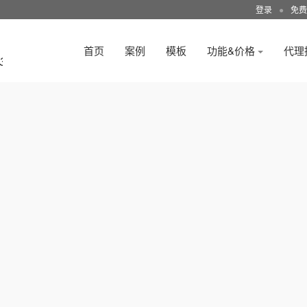
登录
●
免费
首页
案例
模板
功能&价格
代理
3