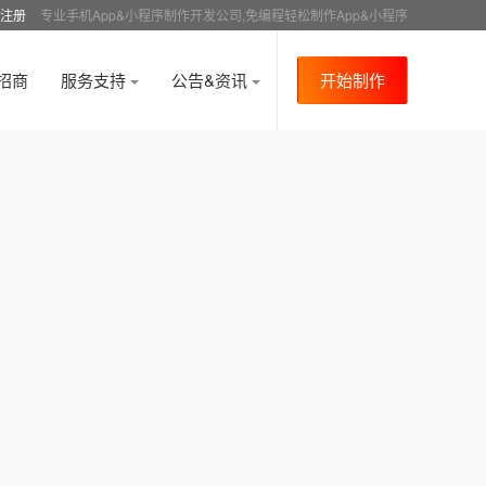
注册
专业手机App&小程序制作开发公司,免编程轻松制作App&小程序
招商
服务支持
公告&资讯
开始制作