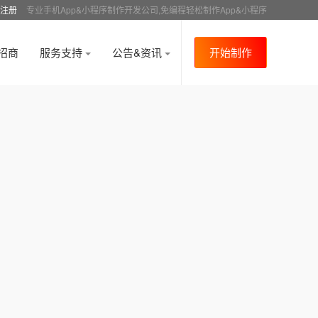
注册
专业手机App&小程序制作开发公司,免编程轻松制作App&小程序
招商
服务支持
公告&资讯
开始制作