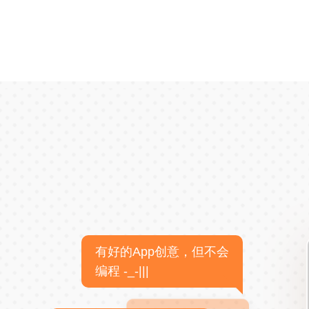
有好的App创意，但不会
编程 -_-|||