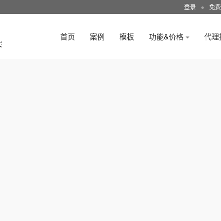
登录
●
免费
首页
案例
模板
功能&价格
代理
3