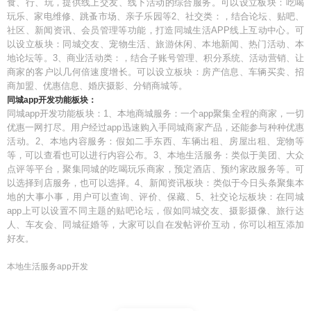
食、行、玩，提供线上交友、线下活动的综合服务。可以设立板块：吃喝
玩乐、家电维修、跳蚤市场、亲子乐园等2、社交类：，结合论坛、贴吧、
社区、新闻资讯、会员管理等功能，打造同城生活APP线上互动中心。可
以设立板块：同城交友、宠物生活、旅游休闲、本地新闻、热门活动、本
地论坛等。3、商业活动类：，结合子账号管理、积分系统、活动营销、让
商家的客户以几何倍速度增长。可以设立板块：房产信息、车辆买卖、招
商加盟、优惠信息、婚庆摄影、分销商城等。
同城app开发功能板块：
同城app开发功能板块：1、本地商城服务：一个app聚集全程的商家，一切
优惠一网打尽。用户经过app迅速购入手同城商家产品，还能参与种种优惠
活动。2、本地内容服务：假如二手东西、车辆出租、房屋出租、宠物等
等，可以查看也可以进行内容公布。3、本地生活服务：类似于美团、大众
点评等平台，聚集同城的吃喝玩乐商家，预定酒店、预约家政服务等。可
以选择到店服务，也可以选择。4、新闻资讯板块：类似于今日头条聚集本
地的大事小事，用户可以查询、评价、保藏、5、社交论坛板块：在同城
app上可以设置不同主题的贴吧论坛，假如同城交友、摄影摄像、旅行达
人、车友会、同城征婚等，大家可以自在发帖评价互动，你可以相互添加
好友。
本地生活服务app开发