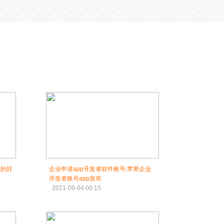
发的好
企业申请app开发者软件账号,苹果企业
开发者账号app发布
2021-09-04 00:15