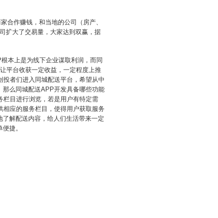
商家合作赚钱，和当地的公司（房产、
司扩大了交易量，大家达到双赢，据
PP根本上是为线下企业谋取利润，而同
能让平台收获一定收益，一定程度上推
创投者们进入同城配送平台，希望从中
那么同城配送APP开发具备哪些功能
务栏目进行浏览，若是用户有特定需
供相应的服务栏目，使得用户获取服务
地了解配送内容，给人们生活带来一定
单便捷。