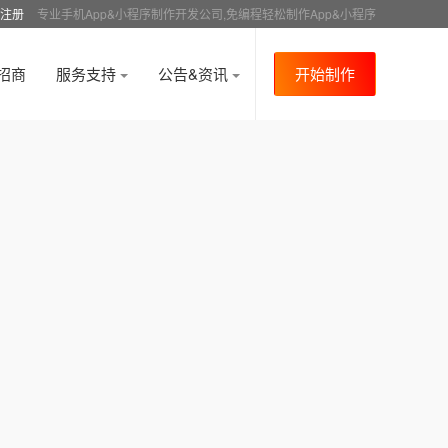
注册
专业手机App&小程序制作开发公司,免编程轻松制作App&小程序
招商
服务支持
公告&资讯
开始制作