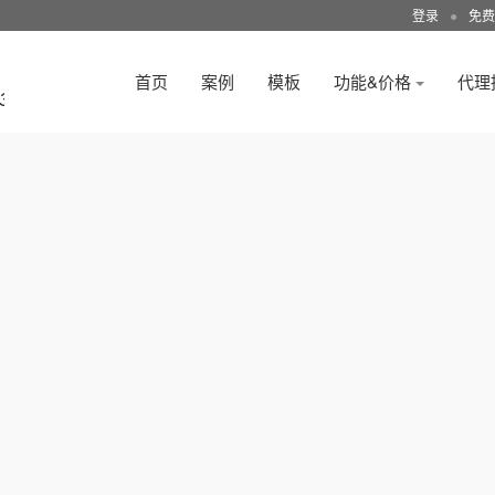
登录
●
免费
首页
案例
模板
功能&价格
代理
3