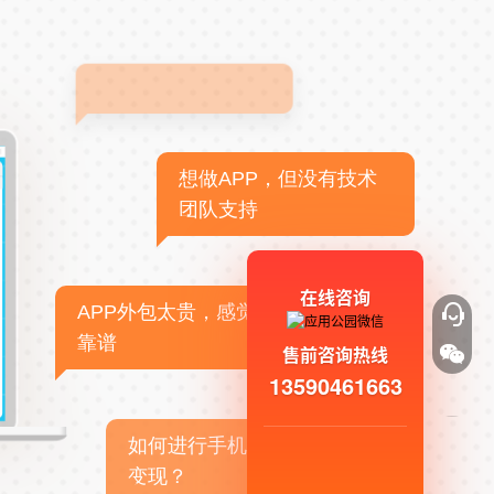
想做APP，但没有技术
团队支持
在线咨询
APP外包太贵，感觉不
靠谱
售前咨询热线
13590461663
如何进行手机APP商业
变现？