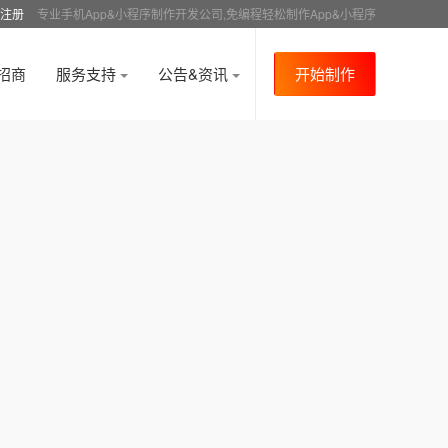
注册
专业手机App&小程序制作开发公司,免编程轻松制作App&小程序
招商
服务支持
公告&资讯
开始制作