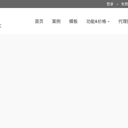
登录
●
免费
首页
案例
模板
功能&价格
代理
3