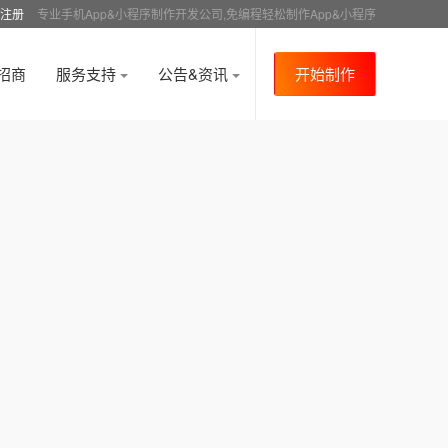
注册
专业手机App&小程序制作开发公司,免编程轻松制作App&小程序
招商
服务支持
公告&资讯
开始制作