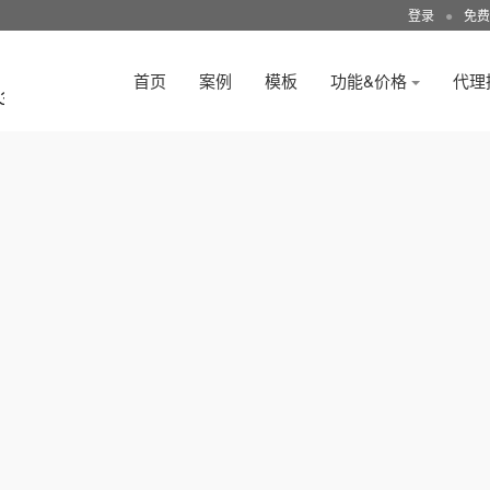
登录
●
免费
首页
案例
模板
功能&价格
代理
3