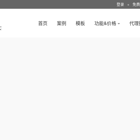
登录
●
免费
首页
案例
模板
功能&价格
代理
3