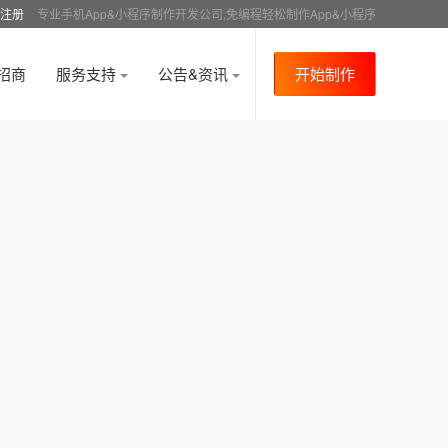
注册
专业手机App&小程序制作开发公司,免编程轻松制作App&小程序
招商
服务支持
公告&资讯
开始制作