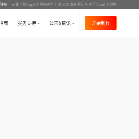
注册
专业手机App&小程序制作开发公司,免编程轻松制作App&小程序
招商
服务支持
公告&资讯
开始制作