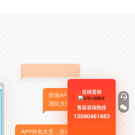
在线咨询
想做APP，但没有技术
团队支持
售前咨询热线
13590461663
APP外包太贵，感觉不