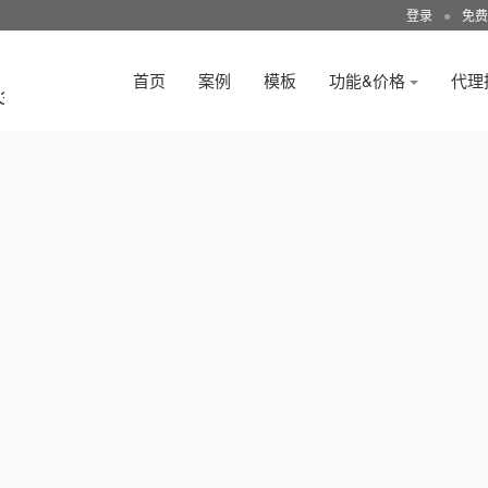
登录
●
免费
首页
案例
模板
功能&价格
代理
3