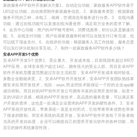
家政服务APP软件开发解决方案1、自动定位功能：家政服务APP软件基于
LBS定位功能，自动推荐附件家政服务信息。2、家政服务类型：根据家政
服务不同的工种，水电工，保姆，空调清洗等服务进行分类。3、在线沟通
功能：通过在线功能可以直接在线沟通使用，满足双方业务的需求了解。
4、会员中心功能：用户的APP账号密码，消费优惠券，积分以及是极速功
能。5、在线支付功能：用户在请家政服务时候可以在线支付订单完成，也
可以线下现金支付。6、在线评价功能：根据服务人员工作技能，服务态度
可以实行评分机制分享互动。7、制作一款家政服务APP软件多少钱？
安卓APP开发5个优势
安卓APP开发5个优势1、受众量大、开发成本低，目前我国有超过400万
APP应用，全球安卓用户超过14亿，拥有强大的受众人群。而且安卓APP
软件开发机型覆盖范围超过百款主流机型，安卓APP开发成本相对较低，
多数企业都能承受。2、安卓APP软件开发技术，安卓APP开发团队熟练掌
握安卓应用开发技术，包括：aspx,而这些技术能保证一个好的企业app被
成功研制。而且好的APP软件开发公司拥有丰富的应用开发经验，创意十
足的UI设计灵感，精湛的APP开发技术，高品质的服务质量，可以满足客
户开发的需求，这也是一款满足企业需求的APP开发的硬性条件。3、安卓
APP系统开放性高，苹果系统一直是全封闭式，它给苹果带来优势也带来
了很多的限制。而安卓系统的高度开放，安卓APP软件开发给了开发者相
当高的开发自由度，企业可以根据自己的需求开发出软件的各种功能，而
且它的操作系统兼容性强，