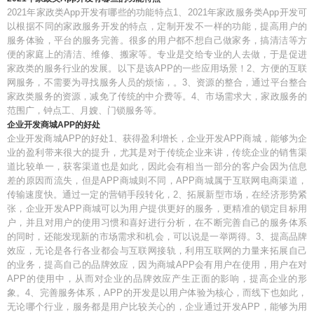
2021年家政类App开发有哪些的功能特点1、2021年家政服务类App开发可
以根据不同的家政服务开发的特点，定制开发不一样的功能，提高用户的
服务体验，平台的服务完善。很多的用户都不想自己做家务，搞清洁等方
便的家庭上的清洁、维修、搬家等。专业是交给专业的人去做，于是促进
家政类的服务行业的发展。以下是该APP的一些应用场景！2、方便的互联
网服务，不需要为寻找服务人员的烦恼，。3、资源的整合，通过平台整合
家政类服务的资源，减免了传统的中介费等。4、市场需求大，家政服务的
范围广，钟点工、月嫂、门锁服务等。
企业开发商城APP的好处
企业开发商城APP的好处1、获得盈利增长，企业开发APP商城，能够为企
业的盈利带来很大的提升，尤其是对于传统企业来讲，传统企业的销售渠
道比较单一，获客渠道也是如此，因此会有相当一部分的客户会因为信息
差的原因而流失，但是APP商城则不同，APP商城属于互联网电商渠道，
传输速度快。通过一定的营销手段转化，2、拓展新型市场，在经济形势紧
张，企业开发APP商城可以为用户提供更好的服务，更精准的锁定目标用
户，并且对用户的使用习惯和喜好进行分析，在不断完善自己的服务体系
的同时，还能发现新的市场需求和机会，可以说是一举两得。3、提高品牌
效应，无论是各行各业都会与互联网接轨，利用互联网的力量来拓展自己
的业务，提高自己的品牌效应，因为商城APP会有用户在使用，用户在对
APP的使用中，从而对企业的品牌效应产生正面的影响，提高企业的形
象。4、完善服务体系，APP的开发是以用户体验为核心，而线下也如此，
无论哪个行业，服务都是用户比较关心的，企业通过开发APP，能够为用