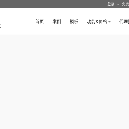
登录
●
免费
首页
案例
模板
功能&价格
代理
3