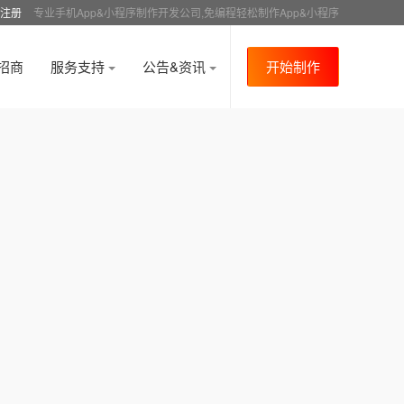
注册
专业手机App&小程序制作开发公司,免编程轻松制作App&小程序
招商
服务支持
公告&资讯
开始制作