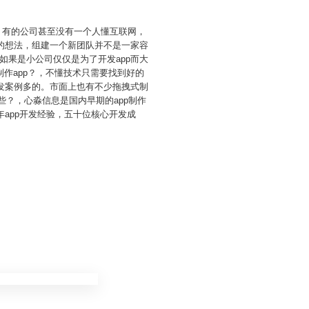
力，有的公司甚至没有一个人懂互联网，
的想法，组建一个新团队并不是一家容
果是小公司仅仅是为了开发app而大
作app？，不懂技术只需要找到好的
发案例多的。市面上也有不少拖拽式制
些？，心淼信息是国内早期的app制作
app开发经验，五十位核心开发成