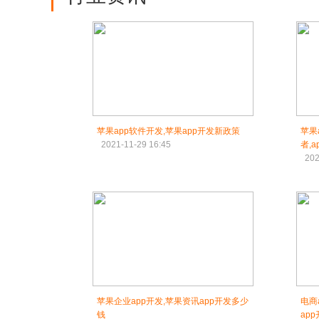
苹果app软件开发,苹果app开发新政策
苹果
2021-11-29 16:45
者,
202
苹果企业app开发,苹果资讯app开发多少
电商
钱
ap