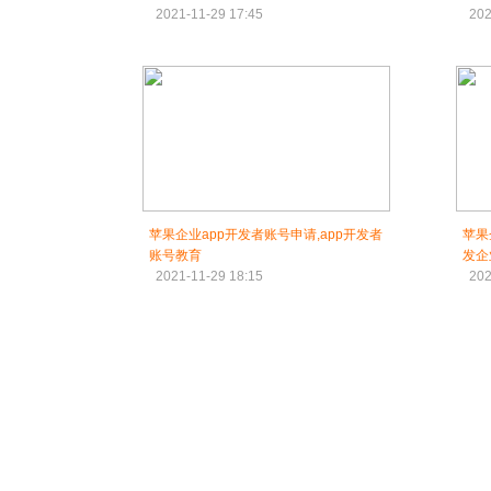
2021-11-29 17:45
202
苹果企业app开发者账号申请,app开发者
苹果
账号教育
发企
2021-11-29 18:15
202