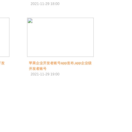
2021-11-29 18:00
开发
苹果企业开发者账号app发布,app企业级
开发者账号
2021-11-29 19:00