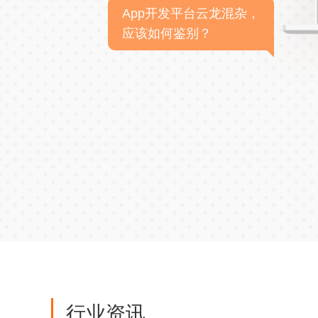
App开发平台云龙混杂，
应该如何鉴别？
行业资讯