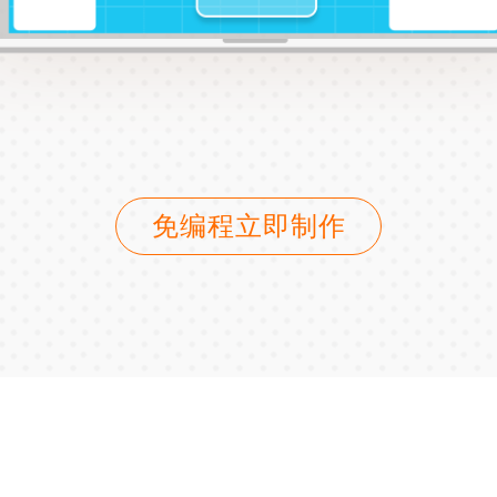
免编程立即制作