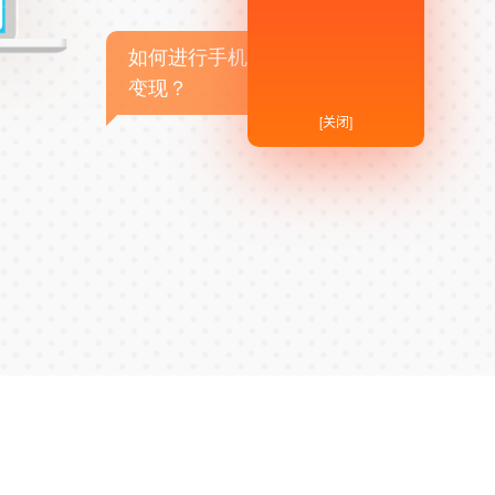
如何进行手机APP商业
变现？
[关闭]