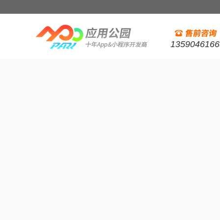
1359046166