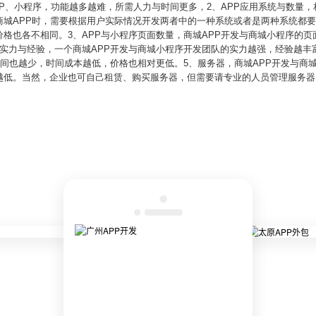
PP、小程序，功能越多越难，所需人力与时间更多，2、APP应用系统与数量
商城APP时，需要根据用户实际情况开发两者中的一种系统或者是两种系统都
格也各不相同。3、APP与小程序页面数量，商城APP开发与商城小程序的
队实力与经验，一个商城APP开发与商城小程序开发团队的实力越强，经验越丰
时间也越少，时间成本越低，价格也相对更低。5、服务器，商城APP开发与商
越低。当然，企业也可自己租赁、购买服务器，但需要请专业的人员管理服务器