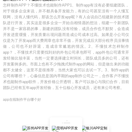
怎样制作APP？不懂技术也能制作APP1、制作app有没有必要组建团队，
对于很多企业来说，并不都具备开发能力，有的公司甚至没有一个人懂互
联网，没有人懂代码，那该怎么开发app呢？有人会说自己组建新的技术团
队进行开发，其实这是很多企业一开始自相情愿的想法，组建一个新团队
并不是一家容易的事，新建的团队没有经验，成员合作也不默契，会造成
开发进度缓慢，开发质量出现问题而造成公司成本过高。如果是小公司仅
仅是为了开发app而大费周章也非常不值，开发完成后大部分程序员没事情
做，公司也不好辞退，造成非常尴尬的情况。2、不懂技术怎样制作
app？，不懂技术只需要找到好的外包公司承包即可，app外包公司通常开
发经验比较丰富，当然一定要选择建立时间长，团队成员多的公司，还有
开发案例多的。市面上也有不少拖拽式制作app的网站，但是做出来的功能
都不太健全，这里不是很推荐，当然大家也可以去试一下。3、制作app的
公司有哪些？，心淼信息是国内早期的app制作公司之一，合作客户不懂技
术也能制作app软件，开发价格公开透明，客户可以放心与我们合作，目前
团队已经有五年app开发经验，五十位核心开发成员，还有来公司考察。
app在线制作平台哪个好