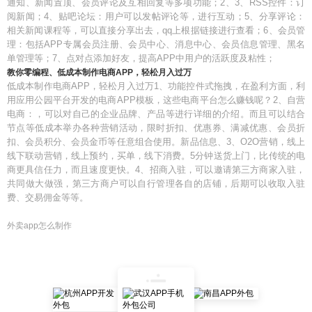
通知、新闻置顶、会员评论及互相回复等多项功能；2、3、RSS控件：订
阅新闻；4、贴吧论坛：用户可以发帖评论等，进行互动；5、分享评论：
相关新闻课程等，可以直接分享出去，qq上根据链接进行查看；6、会员管
理：包括APP专属会员注册、会员中心、消息中心、会员信息管理、黑名
单管理等；7、点对点添加好友，提高APP中用户的活跃度及粘性；
教你零编程、低成本制作电商APP，轻松月入过万
低成本制作电商APP，轻松月入过万1、功能控件式拖拽，在盈利方面，利
用应用公园平台开发的电商APP模板，这些电商平台怎么赚钱呢？2、自营
电商：，可以对自己的企业品牌、产品等进行详细的介绍。而且可以结合
节点等低成本举办各种营销活动，限时折扣、优惠券、满减优惠、会员折
扣、会员积分、会员金币等任意组合使用。新品信息、3、O2O营销，线上
线下联动营销，线上预约，买单，线下消费。5分钟送货上门，比传统的电
商更具信任力，而且速度更快。4、招商入驻，可以邀请第三方商家入驻，
共同做大做强，第三方商户可以自行管理各自的店铺，后期可以收取入驻
费、交易佣金等等。
外卖app怎么制作