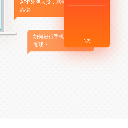
APP外包太贵，感觉不
靠谱
如何进行手机APP商业
[关闭]
变现？