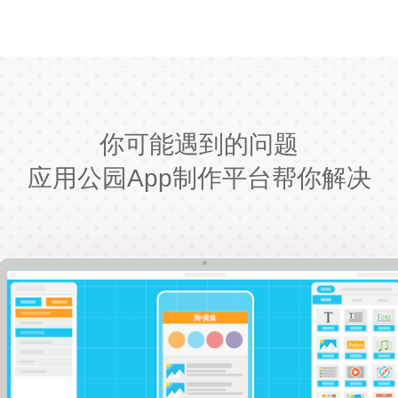
你可能遇到的问题
应用公园App制作平台帮你解决