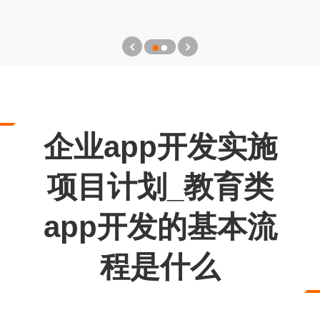
企业app开发实施
项目计划_教育类
app开发的基本流
程是什么