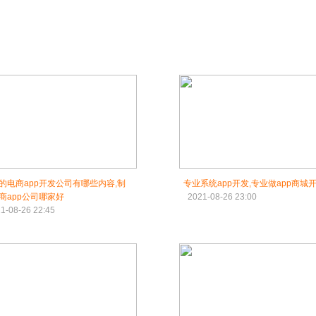
的电商app开发公司有哪些内容,制
专业系统app开发,专业做app商城
商app公司哪家好
2021-08-26 23:00
1-08-26 22:45