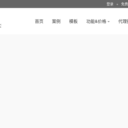
登录
●
免费
首页
案例
模板
功能&价格
代理
3