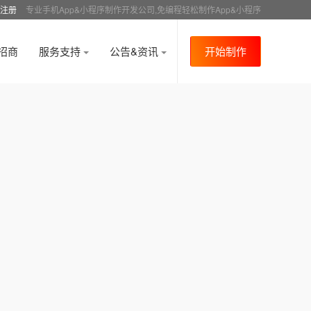
注册
专业手机App&小程序制作开发公司,免编程轻松制作App&小程序
招商
服务支持
公告&资讯
开始制作