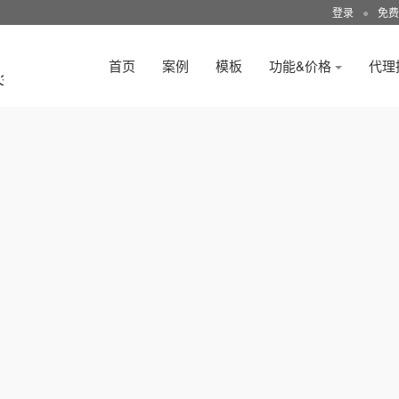
登录
●
免费
首页
案例
模板
功能&价格
代理
3