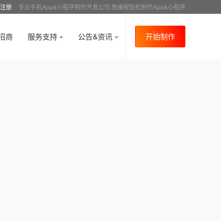
注册
专业手机App&小程序制作开发公司,免编程轻松制作App&小程序
招商
服务支持
公告&资讯
开始制作