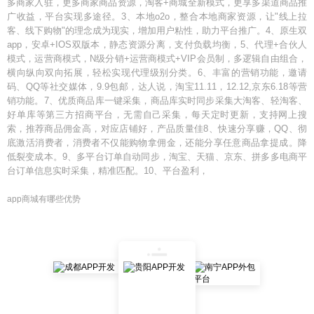
多商家入驻，更多商家商品资源，淘客+商城全新模式，更享多渠道商品推
广收益，平台实现多途径。3、本地o2o，整合本地商家资源，让"线上拉
客、线下购物"的理念成为现实，增加用户粘性，助力平台推广。4、原生双
app，安卓+IOS双版本，静态资源分离，支付负载均衡，5、代理+合伙人
模式，运营商模式，N级分销+运营商模式+VIP会员制，多逻辑自由组合，
横向纵向双向拓展，轻松实现代理级别分类。6、丰富的营销功能，邀请
码、QQ等社交媒体，9.9包邮，达人说，淘宝11.11，12.12,京东6.18等营
销功能。7、优质商品库一键采集，商品库实时同步采集大淘客、轻淘客、
好单库等第三方招商平台，无需自己采集，每天定时更新，支持网上搜
索，推荐商品佣金高，对应店铺好，产品质量佳8、快速分享赚，QQ、彻
底激活消费者，消费者不仅能购物拿佣金，还能分享任意商品拿提成。降
低裂变成本。9、多平台订单自动同步，淘宝、天猫、京东、拼多多电商平
台订单信息实时采集，精准匹配。10、平台盈利，
app商城有哪些优势