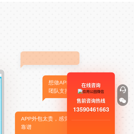
想做APP，但没有技术
在线咨询
团队支持
售前咨询热线
13590461663
APP外包太贵，感觉不
靠谱