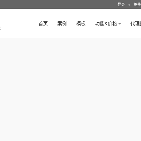
登录
●
免费
首页
案例
模板
功能&价格
代理
3