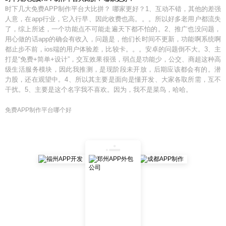
时下几大免费APP制作平台大比拼？ 哪家更好？1、互动不错，其他的差强
人意，在app行业，它入行早、因此收费也高。。。所以好多老用户都流失
了，综上所述，一个功能点不可能走遍天下都不怕的。2、推广也没问题，
用心做的话app的确会有收入，问题是，他们长时间不更新，功能啊系统啊
都止步不前，ios端的用户体验差，比较卡。。。安卓的问题倒不大。3、主
打是“免费+简单+设计”，交互效果很强，弱点是功能少，公交、商超这种高
级生活服务模块，因此我推测，是现阶段未开放，后期应该都会有的。潜
力股，还在观望中。4、所以其主要是面向是懂开发、大家各取所需，互不
干扰。5、主要是这个名字我不喜欢。因为，我不是菜鸟，哈哈。
免费APP制作平台哪个好