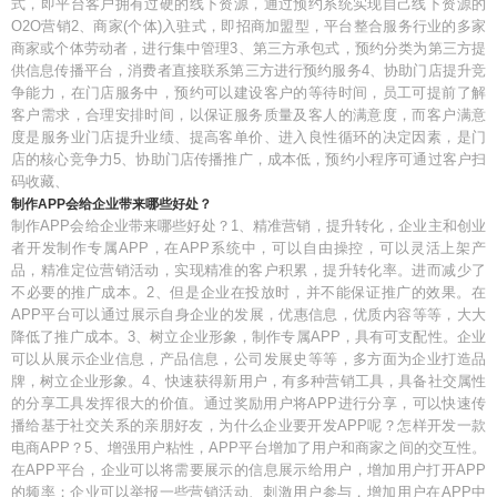
式，即平台客户拥有过硬的线下资源，通过预约系统实现自己线下资源的
O2O营销2、商家(个体)入驻式，即招商加盟型，平台整合服务行业的多家
商家或个体劳动者，进行集中管理3、第三方承包式，预约分类为第三方提
供信息传播平台，消费者直接联系第三方进行预约服务4、协助门店提升竞
争能力，在门店服务中，预约可以建设客户的等待时间，员工可提前了解
客户需求，合理安排时间，以保证服务质量及客人的满意度，而客户满意
度是服务业门店提升业绩、提高客单价、进入良性循环的决定因素，是门
店的核心竞争力5、协助门店传播推广，成本低，预约小程序可通过客户扫
码收藏、
制作APP会给企业带来哪些好处？
制作APP会给企业带来哪些好处？1、精准营销，提升转化，企业主和创业
者开发制作专属APP，在APP系统中，可以自由操控，可以灵活上架产
品，精准定位营销活动，实现精准的客户积累，提升转化率。进而减少了
不必要的推广成本。2、但是企业在投放时，并不能保证推广的效果。在
APP平台可以通过展示自身企业的发展，优惠信息，优质内容等等，大大
降低了推广成本。3、树立企业形象，制作专属APP，具有可支配性。企业
可以从展示企业信息，产品信息，公司发展史等等，多方面为企业打造品
牌，树立企业形象。4、快速获得新用户，有多种营销工具，具备社交属性
的分享工具发挥很大的价值。通过奖励用户将APP进行分享，可以快速传
播给基于社交关系的亲朋好友，为什么企业要开发APP呢？怎样开发一款
电商APP？5、增强用户粘性，APP平台增加了用户和商家之间的交互性。
在APP平台，企业可以将需要展示的信息展示给用户，增加用户打开APP
的频率；企业可以举报一些营销活动、刺激用户参与，增加用户在APP中