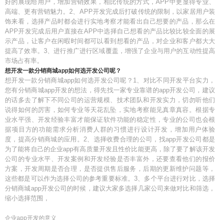
好的展现给用户，增加营销效果，相比传统的方式，APP中更显得专业、
高端、更有营销魅力。2、APP开发完成后打破传统的限制，以家居用户装
饰来看，选择产品时都会进行实地考察才能看出自己想要的产品，那么在
APP开发完成后用户直接在APP中选择自己想看的产品比较比较全面的展
示产品，让客户在闲暇时间都可以看到想看的产品，对企业和客户都大大
提高了效率。3、进行推广进行区域覆盖，增强了企业与用户的互动性提高
市场占有率。
想开发一款分销商城app如何选开发公司呢？
想开发一款分销商城app如何选开发公司呢？1、对比不同开发平台实力，
您有分销商城app开发的想法，得先找一家专业靠谱的app开发公司，建议
的话多去了解下不同公司的运营规模、技术团队和开发实力，切勿听他们
说得如何的厉害，如何专业等天花乱坠，实地考察能见真章真容。根据专
业水平强、开发经验丰富才能保证软件功能的稳定性，专业的公司也会根
据项目方的功能需求分析消费人群的习惯进行设计开发，增加用户体验
度，提高分销商城的应用。2、选择收费合理的公司，找app开发公司都是
为了能将自己的企业app有高质量开发且性价比能更高，除了要了解该开发
公司的专业水平、开发案例和开发经验是否丰富外，还要查看他们的报价
方案，开发周期是否合理，是否提供售后服务，后期的更新维护问题等，
这些都是可以作为选择公司的参考重要标准。3、多个平台进行对比，选择
分销商城app开发公司的时候，建议大家多选择几家公司来做对比和筛选，
缩小选择范围，
企业app开发的意义