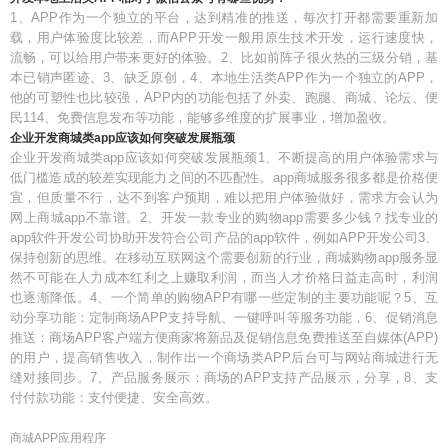
1、APP作为一个独立的平台，达到精准的推送，每次打开都需要重新加
载，用户体验度比较差，而APP开发一般用原生技术开发，运行速度快，
流畅，可以给用户带来更好的体验。2、比如前阵子很火热的三级分销，基
本已销声匿迹。3、缺乏原创，4、本地生活类APP作为一个独立的APP，
他的可塑性也比较强，APP内的功能包括了外卖、跑腿、商城、论坛、便
民114、免费信息发布等功能，能够多维度的扩展事业，增加盈收。
企业开发商城类app应该如何突破发展瓶颈
企业开发商城类app应该如何突破发展瓶颈1、不断提高的用户体验需求与
低门槛造成的较差实现能力之间的不匹配性。app商城服务很多都是价格便
宜，但质量不行，达不到客户预期，难以把用户体验做好，需求方会认为
网上商城app不靠谱。2、开发一款专业的购物app需要多少钱？找专业的
app软件开发公司协助开发符合公司产品的app软件，例如APP开发公司3、
保持创新的思维。在移动互联网这个需要创新的行业，商城购物app服务显
然不可能在人力成本红利之上赚取利润，而当人才价格日益走高时，利润
也逐渐降低。4、一个简单的购物APP有哪一些定制的主要功能呢？5、互
动分享功能：定制商场APP支持导航、一键呼叫等服务功能，6、促销消息
推送：商场APP客户端方便商家将新品及促销信息免费推送至自媒体(APP)
的用户，提高销售收入，制作出一个商场类APP后台可与网站商城进行无
缝对接同步。7、产品服务展示：商场的APP支持产品展示，分享，8、支
付付款功能：支付便捷、安全高效。
商城APP应用程序