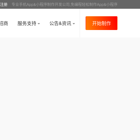
注册
专业手机App&小程序制作开发公司,免编程轻松制作App&小程序
招商
服务支持
公告&资讯
开始制作