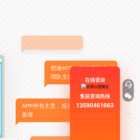
想做APP，但没有技术
团队支持
在线咨询
售前咨询热线
13590461663
APP外包太贵，感觉不
靠谱