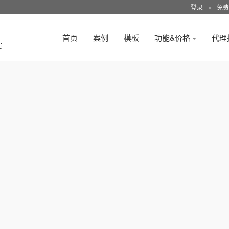
登录
●
免费
首页
案例
模板
功能&价格
代理
3