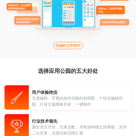
免编程立即制作
选择应用公园的五大好处
用户体验绝佳
无需编程，可视化操作功能自助搭配，个性化编辑排
版。行业主题模板丰富，一键制作
行业技术领先
源生语言开发，完美适配，另有源码独立部署版，支持
二次开发，实现功能无限扩展