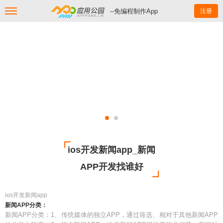
--免编程制作App
注册
ios开发新闻app_新闻
APP开发找谁好
ios开发新闻app
新闻APP分类：
新闻APP分类：1、传统媒体的独立APP，通过筛选、相对于其他新闻APP