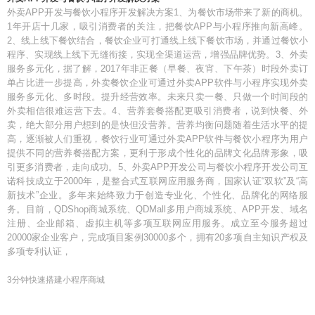
外卖APP开发与餐饮小程序开发解决方案1、为餐饮市场带来了新的商机。
1年开店十几家，吸引消费者的关注，把餐饮APP与小程序推向新高峰。
2、线上线下餐饮结合，餐饮企业可打通线上线下餐饮市场，并通过餐饮小
程序、实现线上线下无缝衔接，实现全渠道运营，增强品牌优势。3、外卖
服务多元化，据了解，2017年非正餐（早餐、夜宵、下午茶）时段外卖订
单占比进一步提高，外卖餐饮企业可通过外卖APP软件与小程序实现外卖
服务多元化、多时段。提升经营效率。未来只卖一餐、只做一个时间段的
外卖相信很难运营下去。4、营养套餐搭配更吸引消费者，说到快餐、外
卖，绝大部分用户想到的是快但没营养。营养均衡问题随着生活水平的提
高，逐渐被人们重视，餐饮行业可通过外卖APP软件与餐饮小程序为用户
提供不同的营养餐搭配方案，更利于形成个性化的品牌文化品牌形象，吸
引更多消费者，走向成功。5、外卖APP开发公司与餐饮小程序开发公司互
诺科技成立于2000年，是整合式互联网应用服务商，国家认证“双软”及“高
新技术”企业。多年来始终致力于创造专业化、个性化、品牌化的网络服
务。目前，QDShop商城系统、QDMall多用户商城系统、APP开发、域名
注册、企业邮箱、虚拟主机等多项互联网应用服务。成立至今服务超过
20000家企业客户，完成项目案例30000多个，拥有20多项自主知识产权及
多项专利认证，
3分钟快速搭建小程序商城