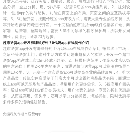
开发人员与客户进行沟通，确定要开发的。然后进行详细的市场分析、竞
品分析、企业分析、用户分析等，梳理详细的app功能列表。2、规划设
计，包括app的功能结构、功能在页面上的布局、页面之间的交互跳板等
等。3、3功能开发，按照传统的app开发方式，需要大量专业的程序员，从
零开始逐步敲代码进行开发。一个完整的超市送货app软件包括客户端、商
家端、运营端、配送端等，需要大量不同领域的程序员参与，所以开发周
期长，费用贵，通常20万起步。
超市送货app开发有哪些好处？0代码app在线制作介绍
超市送货app开发有哪些好处？0代码app在线制作介绍1、拓展线上市场：
之后坐等送货上门，这种生活方式受到越来越多人的欢迎，开发一个超市
送货app抢占线上市场已经成为趋势。2、拓展用户范围：传统实体店80%
的生意来自于周围2公里内的用户，而通过超市送货app可以将用户拓展至
周围10公里。3、开发一个超市送货app可以提高企业的品牌形象，4、扩大
产品品类：传统实体店受制于门店大小可以设置的商品品类有限，而通过
线上app可以无限增加产品品类，满足用户的更多需求。5、5提高用户回头
率：通过app可以打造积分会员模式，用户消费的越多，享受的折扣优惠越
多，从而提高用户回头率，还可以举办分销拼团、满减折扣、限时优惠等
多种多样的活动促进销售。
免编程制作超市送货app