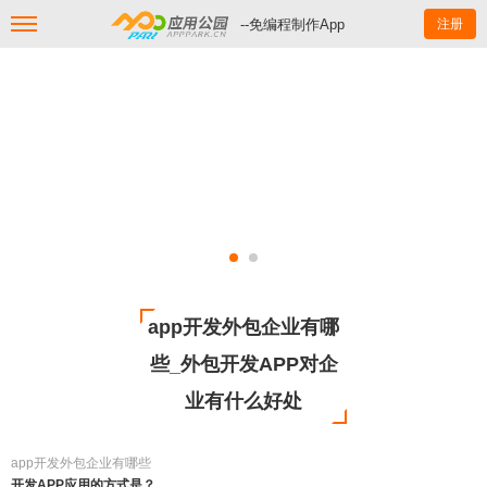
--免编程制作App
注册
app开发外包企业有哪
些_外包开发APP对企
业有什么好处
app开发外包企业有哪些
开发APP应用的方式是？