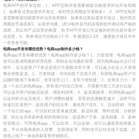
电商APP的开发流程：1、APP定制开发需要根据功能需求评估开发周期
2、如果有过类似需求开发过，相对而言周期会节省很多<...3、APP定制开
发需要根据功能需求评估开发周期4、如果有过类似需求开发过，相对而言
周期会节省很多5、从需求沟通、UEUI制作及代码实现和软件测试有严格的
流程，所以对产品负责的角度，给予APP开发公司足够的时间也是对客户
自负责。6、简单项目可控制在1个月，常规项目2-3月，难度较大项目半年
一年皆有可能。
电商app开发有哪些优势？电商app制作多少钱？
电商app开发有哪些优势？电商app制作多少钱？1、方面管理：电商app开
发可以形成明显的管理优势，帮助企业沟通的管理，因为电商app在运行过
程中，无论是用户下单还是统计方面都非常方便，可以减少企业人力资源
整合销售渠道。2、方便快捷：与传统线下交易不同，利用电商app用户可
以随时随地下单购买，坐等送货上门，非常方便快捷。3、竞争压力小：开
发一个自己的电商app，所有用户归自己所有，不需要与第三方进行比较，
可以提升用户的购买欲望，增加利润率。4、提高复购率：利用电商app可
以达到积分会员模式，用户消费的越多，享受的优惠幅度越大，这样可以
快速沉淀老用户，提高用户的回头率，避免用户流失。5、活动营销：开发
一个自己的app，可以轻松设置满减优惠、新品特惠、限时优惠、分销拼
团、积分会员等多种多样的营销活动，促进用户下单、提高销量。6、多种
经营模式：可用电商app，可以自营，可以连锁，也可以邀请其他商家入
股，平台收取商家的入驻费、交易佣金等，同时也可以结合线下实践，打
造线上线下一体化的新零售营销模式。